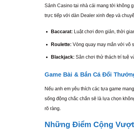
Sảnh Casino tại nhà cái mang tới không g
trực tiếp với dàn Dealer xinh đẹp và chuy
Baccarat:
Luật chơi đơn giản, thời gi
Roulette:
Vòng quay may mắn với vô số
Blackjack:
Sân chơi thử thách trí tuệ v
Game Bài & Bắn Cá Đổi Thưởn
Nếu anh em yêu thích các tựa game mang t
sống động chắc chắn sẽ là lựa chọn không 
rõ ràng.
Những Điểm Cộng Vượt 