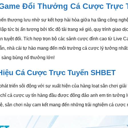
Game Đổi Thưởng Cá Cược Trực 
 tuyến thượng lưu nhờ sự kết hợp hài hòa giữa hạ tầng công ng
ập tức bị ấn tượng bởi tốc độ tải trang xé gió, quy trình giao d
n tuyệt đối. Tích hợp trọn bộ các sảnh cược đỉnh cao từ Live C
 dẫn, nhà cái tự hào mang đến môi trường cá cược lý tưởng nh
n sàng bùng nổ thưởng lớn!
Hiệu Cá Cược Trực Tuyến SHBET
át triển sôi động với sự xuất hiện của hàng loạt sân chơi giải 
ịa chỉ cá cược uy tín hàng đầu được đông đảo anh em tin tưởng 
, sân chơi này cam kết mang đến những trải nghiệm cá cược 