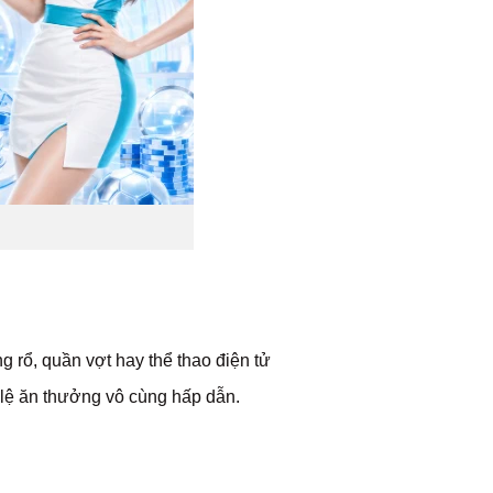
 rổ, quần vợt hay thể thao điện tử
ỷ lệ ăn thưởng vô cùng hấp dẫn.