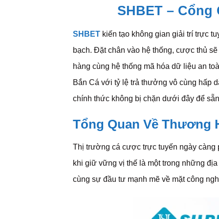
SHBET – Cổng 
SHBET
kiến tạo không gian giải trí trực
bạch. Đặt chân vào hệ thống, cược thủ sẽ l
hàng cùng hệ thống mã hóa dữ liệu an toà
Bắn Cá với tỷ lệ trả thưởng vô cùng hấp
chính thức không bị chặn dưới đây để sẵ
Tổng Quan Về Thương 
Thị trường cá cược trực tuyến ngày càng ph
khi giữ vững vị thế là một trong những đ
cùng sự đầu tư mạnh mẽ về mặt công nghệ