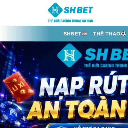
Chuyển
đến
nội
dung
SHBET
THỂ THAO