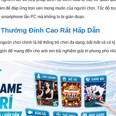
m để đáp ứng trọn vẹn mong muốn của người chơi. Tốc độ tru
 cả smartphone lẫn PC mà không lo bị gián đoạn.
 Thưởng Đỉnh Cao Rất Hấp Dẫn
người chơi chính là hệ thống trò chơi đa dạng, bắt mắt và có tỷ
ới để mang đến cho anh em trải nghiệm giải trí phong phú nhấ